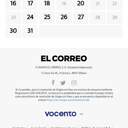
16
17
18
20
19
21
22
24
25
26
27
23
28
29
30
31
© DIARIO EL CORREO, S.A. Sociedad Unipersonal.
C/ Gran Vía 45, 3ª planta, 48011 Bilbao
En lo posible, para la resolución de litigios en línea en materia de consumo conforme
Reglamento (UE) 524/2013, se buscará la posibilidad que la Comisión Europea facilita
como plataforma de resolución de litigios en línea y que se encuentra disponible en el
enlace
https://ec.europa.eu/consumers/odr
.