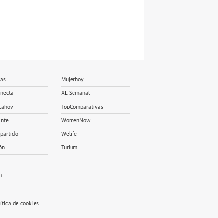
ias
Mujerhoy
onecta
XL Semanal
cahoy
TopComparativas
ante
WomenNow
partido
Welife
ón
Turium
m
lítica de cookies