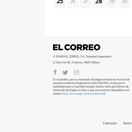
25
28
26
27
29
30
© DIARIO EL CORREO, S.A. Sociedad Unipersonal.
C/ Gran Vía 45, 3ª planta, 48011 Bilbao
En lo posible, para la resolución de litigios en línea en materia de
consumo conforme Reglamento (UE) 524/2013, se buscará la
posibilidad que la Comisión Europea facilita como plataforma de
resolución de litigios en línea y que se encuentra disponible en el
enlace
https://ec.europa.eu/consumers/odr
.
Contactar
Aviso