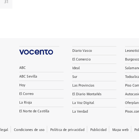
31
Diario Vasco
Leonotic
El Comercio
Burgosc
ABC
Ideal
Salaman
ABC Sevilla
Sur
Todoalic
Hoy
Las Provincias
Piso Com
El Correo
El Diario Montañés
Autocasi
La Rioja
La Voz Digital
Oferplan
El Norte de Castilla
La Verdad
Pisos.co
 legal
Condiciones de uso
Política de privacidad
Publicidad
Mapa web
Po