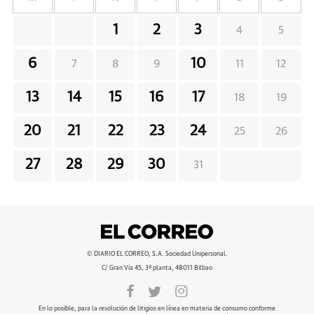
1
2
3
4
5
6
10
7
8
9
11
12
13
14
15
16
17
18
19
20
21
22
23
24
25
26
27
28
29
30
31
© DIARIO EL CORREO, S.A. Sociedad Unipersonal.
C/ Gran Vía 45, 3ª planta, 48011 Bilbao
En lo posible, para la resolución de litigios en línea en materia de consumo conforme