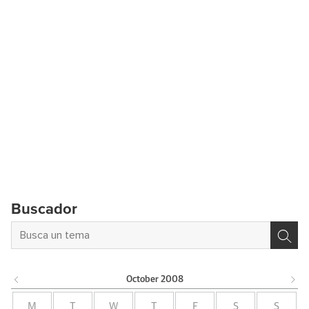
Buscador
October
2008
M
T
W
T
F
S
S