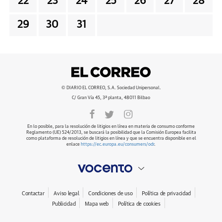
22
23
24
25
26
27
28
29
30
31
© DIARIO EL CORREO, S.A. Sociedad Unipersonal.
C/ Gran Vía 45, 3ª planta, 48011 Bilbao
En lo posible, para la resolución de litigios en línea en materia de consumo conforme
Reglamento (UE) 524/2013, se buscará la posibilidad que la Comisión Europea facilita
como plataforma de resolución de litigios en línea y que se encuentra disponible en el
enlace
https://ec.europa.eu/consumers/odr
.
Contactar
Aviso legal
Condiciones de uso
Política de privacidad
Publicidad
Mapa web
Política de cookies