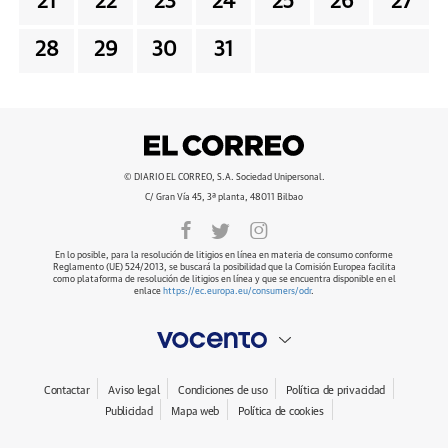
21
22
23
24
25
26
27
28
29
30
31
© DIARIO EL CORREO, S.A. Sociedad Unipersonal.
C/ Gran Vía 45, 3ª planta, 48011 Bilbao
En lo posible, para la resolución de litigios en línea en materia de consumo conforme
Reglamento (UE) 524/2013, se buscará la posibilidad que la Comisión Europea facilita
como plataforma de resolución de litigios en línea y que se encuentra disponible en el
enlace
https://ec.europa.eu/consumers/odr
.
Contactar
Aviso legal
Condiciones de uso
Política de privacidad
Publicidad
Mapa web
Política de cookies