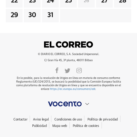
22
23
24
25
27
28
26
29
30
31
© DIARIO EL CORREO, S.A. Sociedad Unipersonal.
C/ Gran Vía 45, 3ª planta, 48011 Bilbao
En lo posible, para la resolución de litigios en línea en materia de consumo conforme
Reglamento (UE) 524/2013, se buscará la posibilidad que la Comisión Europea facilita
como plataforma de resolución de litigios en línea y que se encuentra disponible en el
enlace
https://ec.europa.eu/consumers/odr
.
Contactar
Aviso legal
Condiciones de uso
Política de privacidad
Publicidad
Mapa web
Política de cookies