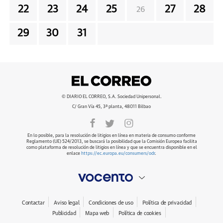
22
23
24
25
27
28
26
29
30
31
© DIARIO EL CORREO, S.A. Sociedad Unipersonal.
C/ Gran Vía 45, 3ª planta, 48011 Bilbao
En lo posible, para la resolución de litigios en línea en materia de consumo conforme
Reglamento (UE) 524/2013, se buscará la posibilidad que la Comisión Europea facilita
como plataforma de resolución de litigios en línea y que se encuentra disponible en el
enlace
https://ec.europa.eu/consumers/odr
.
Contactar
Aviso legal
Condiciones de uso
Política de privacidad
Publicidad
Mapa web
Política de cookies