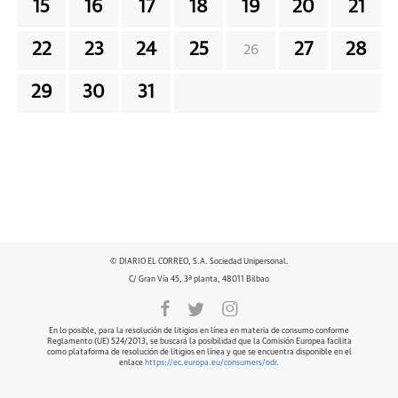
15
16
17
18
19
20
21
22
23
24
25
27
28
26
29
30
31
© DIARIO EL CORREO, S.A. Sociedad Unipersonal.
C/ Gran Vía 45, 3ª planta, 48011 Bilbao
En lo posible, para la resolución de litigios en línea en materia de consumo conforme
Reglamento (UE) 524/2013, se buscará la posibilidad que la Comisión Europea facilita
como plataforma de resolución de litigios en línea y que se encuentra disponible en el
enlace
https://ec.europa.eu/consumers/odr
.