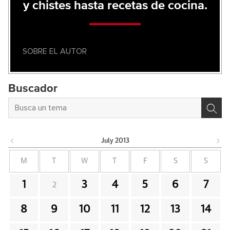
y chistes hasta recetas de cocina.
SOBRE EL AUTOR
Buscador
July
2013
M
T
W
T
F
S
S
1
3
4
5
6
7
2
8
9
10
11
12
13
14