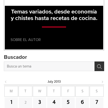
Temas variados, desde economía
y chistes hasta recetas de cocina.
SOBRE EL AUTOR
Buscador
July
2013
M
T
W
T
F
S
S
1
3
4
5
6
7
2