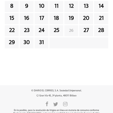
8
9
10
11
12
13
14
15
16
17
18
19
20
21
22
23
24
25
27
28
26
29
30
31
© DIARIO EL CORREO, S.A. Sociedad Unipersonal.
C/ Gran Vía 45, 3ª planta, 48011 Bilbao
En lo posible, para la resolución de litigios en línea en materia de consumo conforme