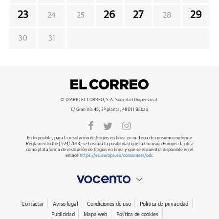
23
26
27
29
24
25
28
30
31
© DIARIO EL CORREO, S.A. Sociedad Unipersonal.
C/ Gran Vía 45, 3ª planta, 48011 Bilbao
En lo posible, para la resolución de litigios en línea en materia de consumo conforme
Reglamento (UE) 524/2013, se buscará la posibilidad que la Comisión Europea facilita
como plataforma de resolución de litigios en línea y que se encuentra disponible en el
enlace
https://ec.europa.eu/consumers/odr
.
Contactar
Aviso legal
Condiciones de uso
Política de privacidad
Publicidad
Mapa web
Política de cookies