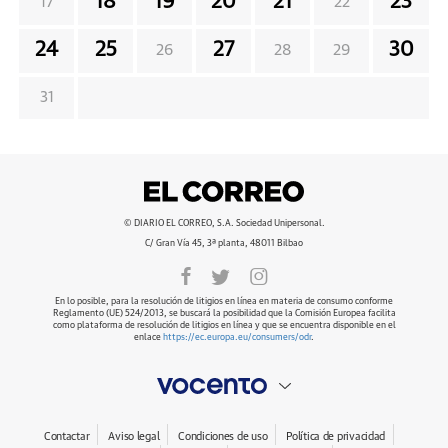
18
19
20
21
23
17
22
24
25
27
30
26
28
29
31
© DIARIO EL CORREO, S.A. Sociedad Unipersonal.
C/ Gran Vía 45, 3ª planta, 48011 Bilbao
En lo posible, para la resolución de litigios en línea en materia de consumo conforme
Reglamento (UE) 524/2013, se buscará la posibilidad que la Comisión Europea facilita
como plataforma de resolución de litigios en línea y que se encuentra disponible en el
enlace
https://ec.europa.eu/consumers/odr
.
Contactar
Aviso legal
Condiciones de uso
Política de privacidad