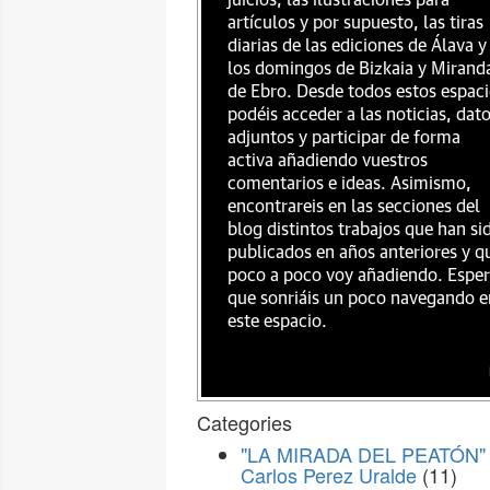
juicios, las ilustraciones para
artículos y por supuesto, las tiras
diarias de las ediciones de Álava y
los domingos de Bizkaia y Mirand
de Ebro. Desde todos estos espac
podéis acceder a las noticias, dat
adjuntos y participar de forma
activa añadiendo vuestros
comentarios e ideas. Asimismo,
encontrareis en las secciones del
blog distintos trabajos que han si
publicados en años anteriores y q
poco a poco voy añadiendo. Espe
que sonriáis un poco navegando e
este espacio.
Categories
"LA MIRADA DEL PEATÓN" 
Carlos Perez Uralde
(11)