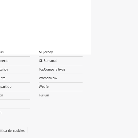
ias
Mujerhoy
onecta
XL Semanal
cahoy
TopComparativas
ante
WomenNow
partido
Welife
ón
Turium
m
lítica de cookies