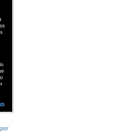
a
ios
os
do
ue
ro
n
por