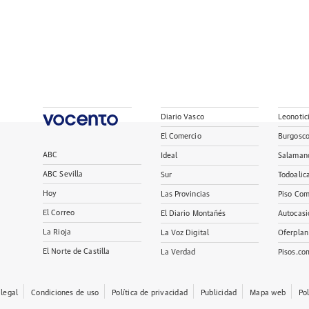
Diario Vasco
Leonotic
El Comercio
Burgosc
ABC
Ideal
Salaman
ABC Sevilla
Sur
Todoalic
Hoy
Las Provincias
Piso Com
El Correo
El Diario Montañés
Autocasi
La Rioja
La Voz Digital
Oferplan
El Norte de Castilla
La Verdad
Pisos.co
 legal
Condiciones de uso
Política de privacidad
Publicidad
Mapa web
Po