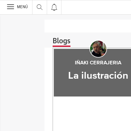
>
MENÚ
Blogs
IÑAKI CERRAJERIA
La ilustración