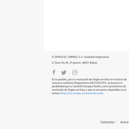
© DIARIO EL CORREO, S.A. Sociedad Unipersonal.
C/ Gran Vía 45, 3ª planta, 48011 Bilbao
En lo posible, para la resolución de litigios en línea en materia de
consumo conforme Reglamento (UE) 524/2013, se buscará la
posibilidad que la Comisión Europea facilita como plataforma de
resolución de litigios en línea y que se encuentra disponible en el
enlace
https://ec.europa.eu/consumers/odr
.
Contactar
Aviso