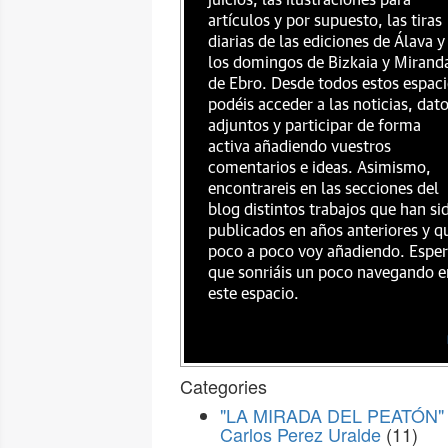
juicios, las ilustraciones para
artículos y por supuesto, las tiras
diarias de las ediciones de Álava y
los domingos de Bizkaia y Mirand
de Ebro. Desde todos estos espac
podéis acceder a las noticias, dat
adjuntos y participar de forma
activa añadiendo vuestros
comentarios e ideas. Asimismo,
encontrareis en las secciones del
blog distintos trabajos que han si
publicados en años anteriores y q
poco a poco voy añadiendo. Espe
que sonriáis un poco navegando e
este espacio.
Categories
"LA MIRADA DEL PEATÓN" 
Carlos Perez Uralde
(11)