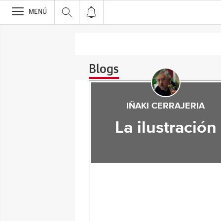
>
MENÚ
Blogs
IÑAKI CERRAJERIA
La ilustración