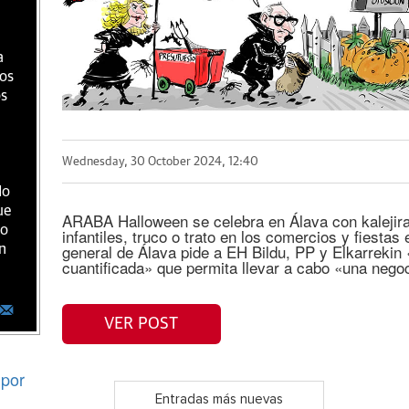
a
ios
os
Wednesday, 30 October 2024, 12:40
do
ue
ARABA Halloween se celebra en Álava con kalejiras
ro
infantiles, truco o trato en los comercios y fiestas
general de Álava pide a EH Bildu, PP y Elkarrekin
n
cuantificada» que permita llevar a cabo «una nego
VER POST
por
Entradas más nuevas