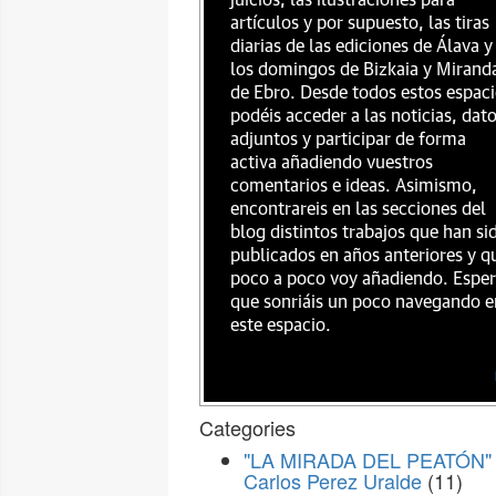
juicios, las ilustraciones para
artículos y por supuesto, las tiras
diarias de las ediciones de Álava y
los domingos de Bizkaia y Mirand
de Ebro. Desde todos estos espac
podéis acceder a las noticias, dat
adjuntos y participar de forma
activa añadiendo vuestros
comentarios e ideas. Asimismo,
encontrareis en las secciones del
blog distintos trabajos que han si
publicados en años anteriores y q
poco a poco voy añadiendo. Espe
que sonriáis un poco navegando e
este espacio.
Categories
"LA MIRADA DEL PEATÓN" 
Carlos Perez Uralde
(11)