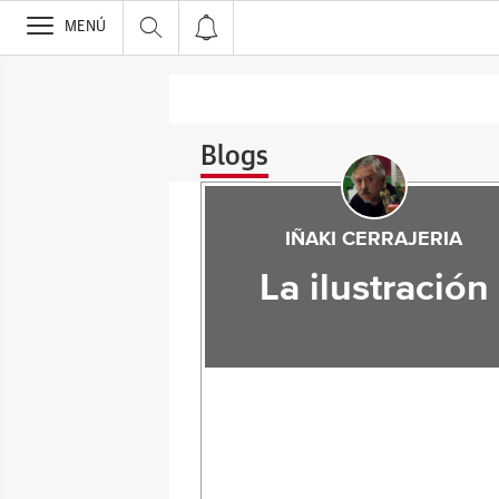
>
MENÚ
Blogs
IÑAKI CERRAJERIA
La ilustración