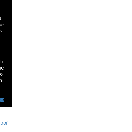
a
ios
os
do
ue
ro
n
por