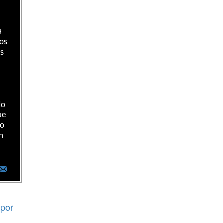
a
ios
os
do
ue
ro
n
por