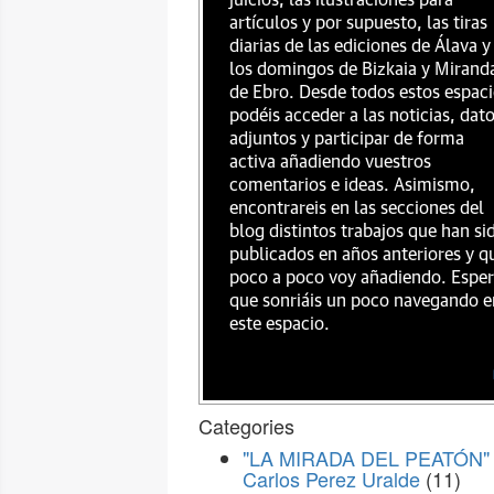
juicios, las ilustraciones para
artículos y por supuesto, las tiras
diarias de las ediciones de Álava y
los domingos de Bizkaia y Mirand
de Ebro. Desde todos estos espac
podéis acceder a las noticias, dat
adjuntos y participar de forma
activa añadiendo vuestros
comentarios e ideas. Asimismo,
encontrareis en las secciones del
blog distintos trabajos que han si
publicados en años anteriores y q
poco a poco voy añadiendo. Espe
que sonriáis un poco navegando e
este espacio.
Categories
"LA MIRADA DEL PEATÓN" 
Carlos Perez Uralde
(11)