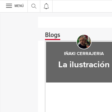
>
MENÚ
Blogs
IÑAKI CERRAJERIA
La ilustración