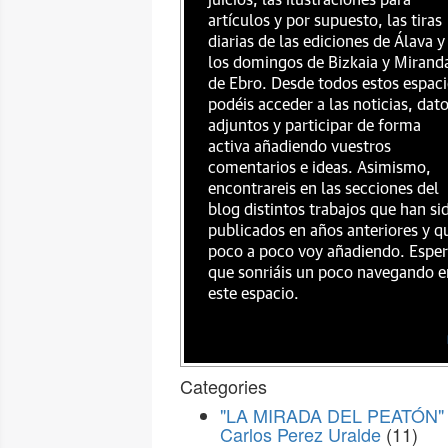
juicios, las ilustraciones para
artículos y por supuesto, las tiras
diarias de las ediciones de Álava y
los domingos de Bizkaia y Mirand
de Ebro. Desde todos estos espac
podéis acceder a las noticias, dat
adjuntos y participar de forma
activa añadiendo vuestros
comentarios e ideas. Asimismo,
encontrareis en las secciones del
blog distintos trabajos que han si
publicados en años anteriores y q
poco a poco voy añadiendo. Espe
que sonriáis un poco navegando e
este espacio.
Categories
"LA MIRADA DEL PEATÓN" 
Carlos Perez Uralde
(11)