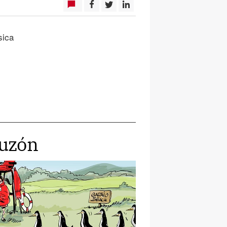
sica
puzón