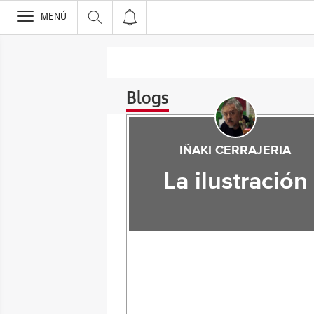
>
MENÚ
Blogs
IÑAKI CERRAJERIA
La ilustración