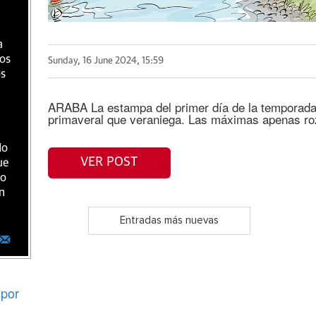
a
ios
Sunday, 16 June 2024, 15:59
os
ARABA La estampa del primer día de la temporada
primaveral que veraniega. Las máximas apenas ro
do
VER POST
ue
ro
n
Entradas más nuevas
por