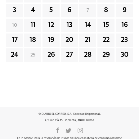
3
4
5
6
8
9
7
11
12
13
14
15
16
10
17
18
19
20
21
22
23
24
26
27
28
29
30
25
© DIARIO EL CORREO, S.A. Sociedad Unipersonal.
C/ Gran Vía 45, 3ª planta, 48011 Bilbao
En lo posible, para la resolución de litigios en línea en materia de consumo conforme