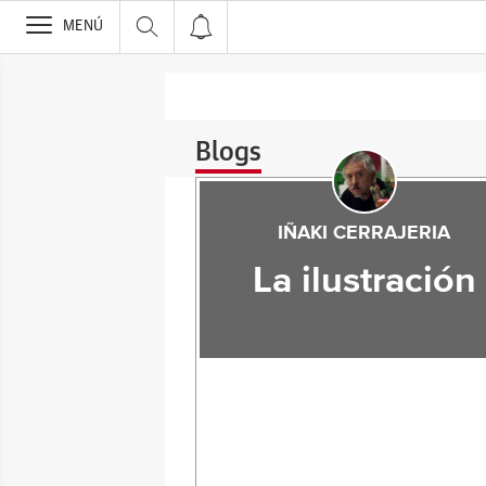
>
MENÚ
Blogs
IÑAKI CERRAJERIA
La ilustración