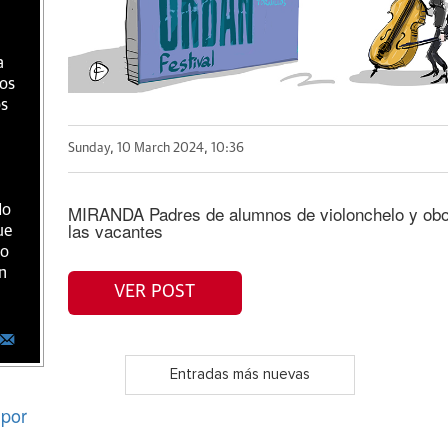
a
ios
os
Sunday, 10 March 2024, 10:36
MIRANDA Padres de alumnos de violonchelo y obo
do
las vacantes
ue
ro
n
VER POST
Entradas más nuevas
por