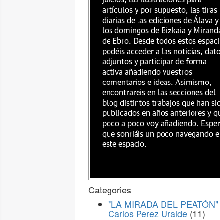
juicios, las ilustraciones para
artículos y por supuesto, las tiras
diarias de las ediciones de Álava y
los domingos de Bizkaia y Mirand
de Ebro. Desde todos estos espac
podéis acceder a las noticias, dat
adjuntos y participar de forma
activa añadiendo vuestros
comentarios e ideas. Asimismo,
encontrareis en las secciones del
blog distintos trabajos que han si
publicados en años anteriores y q
poco a poco voy añadiendo. Espe
que sonriáis un poco navegando e
este espacio.
Categories
"LA MIRADA DEL PEATÓN" 
Carlos Perez Uralde
(11)