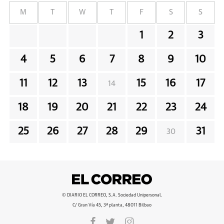
M
T
W
T
F
S
S
1
2
3
4
5
6
7
8
9
10
11
12
13
15
16
17
14
18
19
20
21
22
23
24
25
26
27
28
29
31
30
© DIARIO EL CORREO, S.A. Sociedad Unipersonal.
C/ Gran Vía 45, 3ª planta, 48011 Bilbao