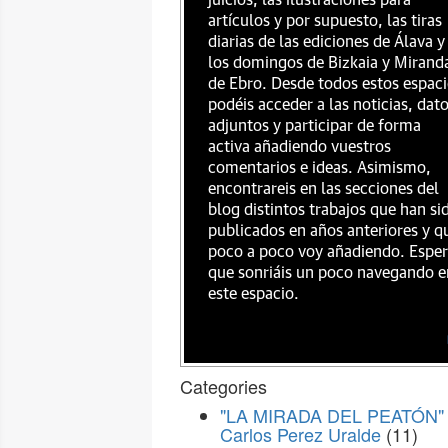
juicios, las ilustraciones para
artículos y por supuesto, las tiras
diarias de las ediciones de Álava y
los domingos de Bizkaia y Mirand
de Ebro. Desde todos estos espac
podéis acceder a las noticias, dat
adjuntos y participar de forma
activa añadiendo vuestros
comentarios e ideas. Asimismo,
encontrareis en las secciones del
blog distintos trabajos que han si
publicados en años anteriores y q
poco a poco voy añadiendo. Espe
que sonriáis un poco navegando e
este espacio.
Categories
"LA MIRADA DEL PEATÓN" 
Carlos Perez Uralde
(11)