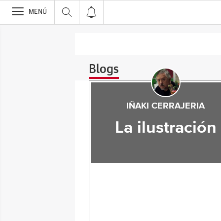
>
MENÚ
Blogs
IÑAKI CERRAJERIA
La ilustración