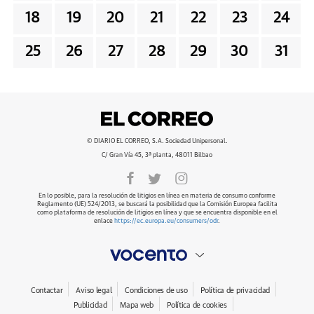
18
19
20
21
22
23
24
25
26
27
28
29
30
31
© DIARIO EL CORREO, S.A. Sociedad Unipersonal.
C/ Gran Vía 45, 3ª planta, 48011 Bilbao
En lo posible, para la resolución de litigios en línea en materia de consumo conforme
Reglamento (UE) 524/2013, se buscará la posibilidad que la Comisión Europea facilita
como plataforma de resolución de litigios en línea y que se encuentra disponible en el
enlace
https://ec.europa.eu/consumers/odr
.
Contactar
Aviso legal
Condiciones de uso
Política de privacidad
Publicidad
Mapa web
Política de cookies