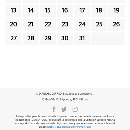
13
14
15
16
17
18
19
20
21
22
23
24
25
26
27
28
29
30
31
© DIARIO EL CORREO, S.A. Sociedad Unipersonal.
C/ Gran Vía 45, 3ª planta, 48011 Bilbao
En lo posible, para la resolución de litigios en línea en materia de consumo conforme
Reglamento (UE) 524/2013, se buscará la posibilidad que la Comisión Europea facilita
como plataforma de resolución de litigios en línea y que se encuentra disponible en el
enlace
https://ec.europa.eu/consumers/odr
.