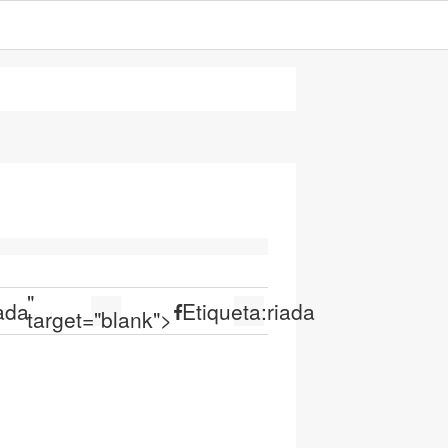
"
iada
Etiqueta:
riada
target="blank">