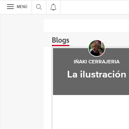
>
MENÚ
Blogs
IÑAKI CERRAJERIA
La ilustración