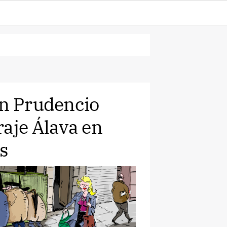
an Prudencio
raje Álava en
as