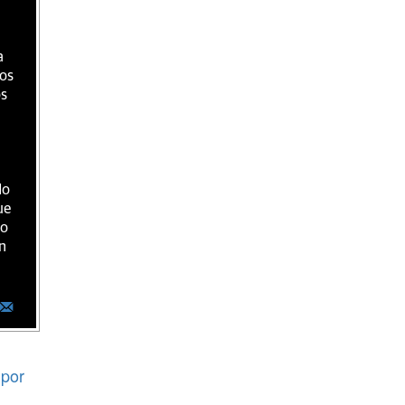
a
ios
os
do
ue
ro
n
por