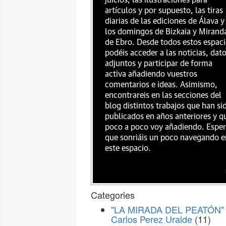
juicios, las ilustraciones para
artículos y por supuesto, las tiras
diarias de las ediciones de Álava y
los domingos de Bizkaia y Mirand
de Ebro. Desde todos estos espac
podéis acceder a las noticias, dat
adjuntos y participar de forma
activa añadiendo vuestros
comentarios e ideas. Asimismo,
encontrareis en las secciones del
blog distintos trabajos que han si
publicados en años anteriores y q
poco a poco voy añadiendo. Espe
que sonriáis un poco navegando e
este espacio.
Categories
"LA MIRADA DEL PEATÓN" 
Carlos Perez Uralde
(11)