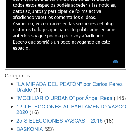
todos estos espacios podéis acceder a las noticias,
datos adjuntos y participar de forma activa
añadiendo vuestros comentarios e ideas.
Asimismo, encontrareis en las secciones del blog
distintos trabajos que han sido publicados en años
anteriores y que poco a poco voy añadiendo.
Espero que sonriáis un poco navegando en este
espacio.
Categories
"LA MIRADA DEL PEATÓN" por Carlos Perez
Uralde
(11)
"MOBILIARIO URBANO" por Ángel Resa
(145)
12 J ELECCIONES AL PARLAMENTO VASCO
2020
(16)
25-S ELECCIONES VASCAS – 2016
(18)
BASKONIA
(23)