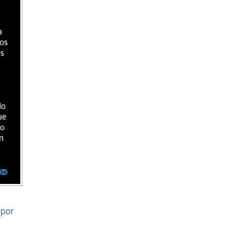
a
ios
os
do
ue
ro
n
por