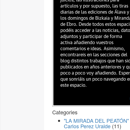
juicios, las ilustraciones para
artículos y por supuesto, las tiras
diarias de las ediciones de Álava y
los domingos de Bizkaia y Mirand
de Ebro. Desde todos estos espac
podéis acceder a las noticias, dat
adjuntos y participar de forma
activa añadiendo vuestros
comentarios e ideas. Asimismo,
encontrareis en las secciones del
blog distintos trabajos que han si
publicados en años anteriores y q
poco a poco voy añadiendo. Espe
que sonriáis un poco navegando e
este espacio.
Categories
"LA MIRADA DEL PEATÓN" 
Carlos Perez Uralde
(11)