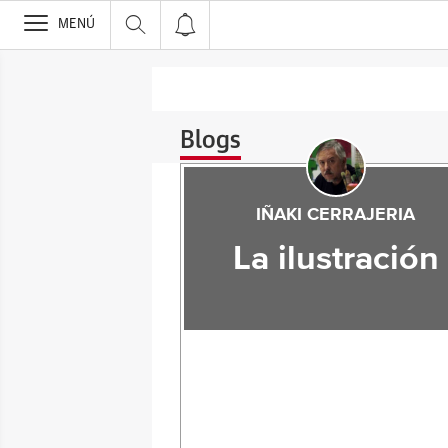
>
MENÚ
Blogs
IÑAKI CERRAJERIA
La ilustración