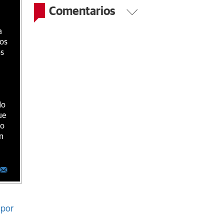
Comentarios
a
ios
os
do
ue
ro
n
por