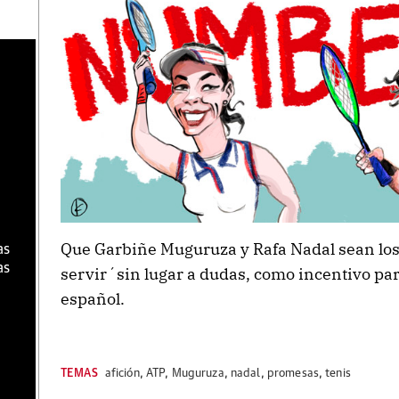
a
Que Garbiñe Muguruza y Rafa Nadal sean lo
as
as
servir´sin lugar a dudas, como incentivo para
español.
TEMAS
afición
,
ATP
,
Muguruza
,
nadal
,
promesas
,
tenis