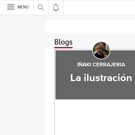
>
MENÚ
Blogs
IÑAKI CERRAJERIA
La ilustración