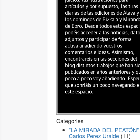
juicios, las ilustraciones para
artículos y por supuesto, las tiras
diarias de las ediciones de Álava y
los domingos de Bizkaia y Mirand
de Ebro. Desde todos estos espac
podéis acceder a las noticias, dat
adjuntos y participar de forma
activa añadiendo vuestros
comentarios e ideas. Asimismo,
encontrareis en las secciones del
blog distintos trabajos que han si
publicados en años anteriores y q
poco a poco voy añadiendo. Espe
que sonriáis un poco navegando e
este espacio.
Categories
"LA MIRADA DEL PEATÓN" 
Carlos Perez Uralde
(11)