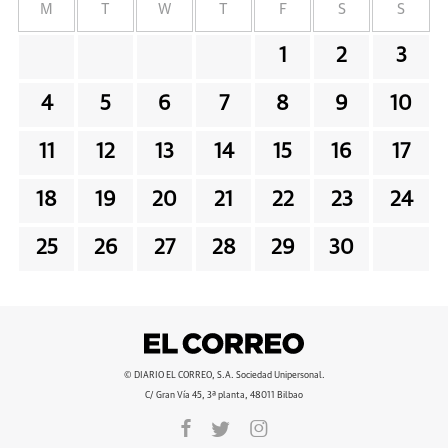
M
T
W
T
F
S
S
1
2
3
4
5
6
7
8
9
10
11
12
13
14
15
16
17
18
19
20
21
22
23
24
25
26
27
28
29
30
© DIARIO EL CORREO, S.A. Sociedad Unipersonal.
C/ Gran Vía 45, 3ª planta, 48011 Bilbao