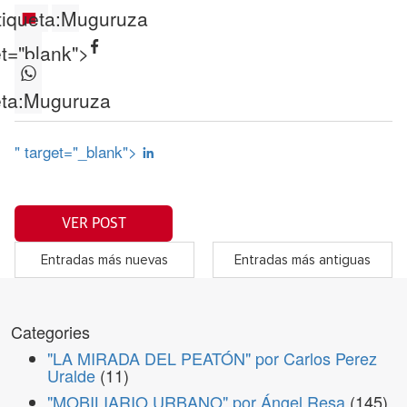
tiqueta:
Muguruza
et="blank">
ta:
Muguruza
" target="_blank">
VER POST
Entradas más nuevas
Entradas más antiguas
Categories
"LA MIRADA DEL PEATÓN" por Carlos Perez
Uralde
(11)
"MOBILIARIO URBANO" por Ángel Resa
(145)