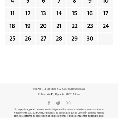
4
5
6
7
8
9
10
11
12
13
14
15
16
17
18
19
20
21
22
23
24
25
26
27
28
29
30
© DIARIO EL CORREO, S.A. Sociedad Unipersonal.
C/ Gran Vía 45, 3ª planta, 48011 Bilbao
En lo posible, para la resolución de litigios en línea en materia de consumo conforme
Reglamento (UE) 524/2013, se buscará la posibilidad que la Comisión Europea facilita
como plataforma de resolución de litigios en línea y que se encuentra disponible en el