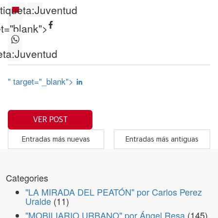
tiqueta:
Juventud
et="blank">
eta:
Juventud
" target="_blank">
VER POST
Entradas más nuevas
Entradas más antiguas
Categories
"LA MIRADA DEL PEATÓN" por Carlos Perez
Uralde
(11)
"MOBILIARIO URBANO" por Ángel Resa
(145)