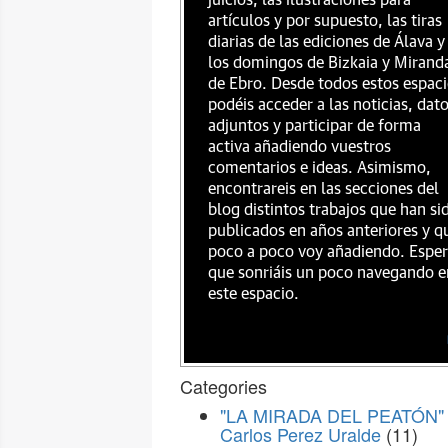
juicios, las ilustraciones para
artículos y por supuesto, las tiras
diarias de las ediciones de Álava y
los domingos de Bizkaia y Mirand
de Ebro. Desde todos estos espac
podéis acceder a las noticias, dat
adjuntos y participar de forma
activa añadiendo vuestros
comentarios e ideas. Asimismo,
encontrareis en las secciones del
blog distintos trabajos que han si
publicados en años anteriores y q
poco a poco voy añadiendo. Espe
que sonriáis un poco navegando e
este espacio.
Categories
"LA MIRADA DEL PEATÓN" 
Carlos Perez Uralde
(11)