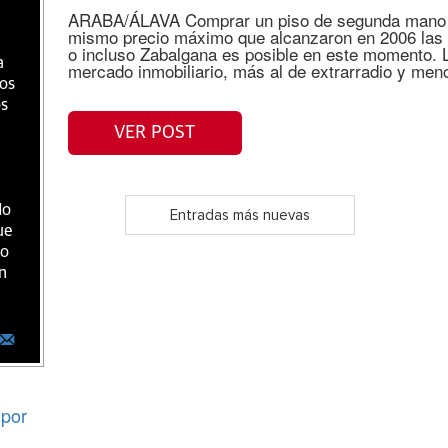
ARABA/ÁLAVA Comprar un piso de segunda mano en
mismo precio máximo que alcanzaron en 2006 las 
o incluso Zabalgana es posible en este momento. La
a
mercado inmobiliario, más al de extrarradio y meno
ios
os
VER POST
do
Entradas más nuevas
ue
ro
n
por