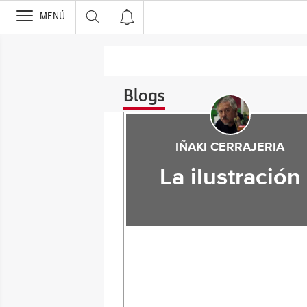
>
MENÚ
Blogs
IÑAKI CERRAJERIA
La ilustración