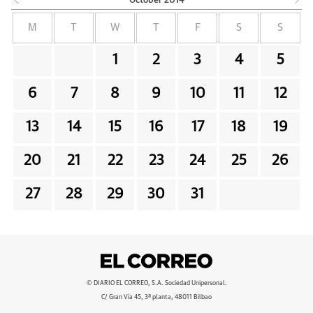
October
2014
M
T
W
T
F
S
S
1
2
3
4
5
6
7
8
9
10
11
12
13
14
15
16
17
18
19
20
21
22
23
24
25
26
27
28
29
30
31
© DIARIO EL CORREO, S.A. Sociedad Unipersonal.
C/ Gran Vía 45, 3ª planta, 48011 Bilbao