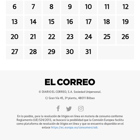
6
7
8
9
10
11
12
13
14
15
16
17
18
19
20
21
22
23
24
25
26
27
28
29
30
31
© DIARIO EL CORREO, S.A. Sociedad Unipersonal.
C/ Gran Vía 45, 3ª planta, 48011 Bilbao
En lo posible, para la resolución de litigios en línea en materia de consumo conforme
Reglamento (UE) 524/2013, se buscará la posibilidad que la Comisión Europea facilita
como plataforma de resolución de litigios en línea y que se encuentra disponible en el
enlace
https://ec.europa.eu/consumers/odr
.