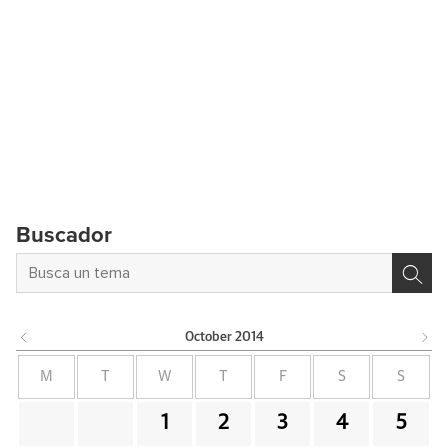
Buscador
October
2014
M
T
W
T
F
S
S
1
2
3
4
5