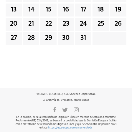
13
14
15
16
17
18
19
20
21
22
23
24
25
26
27
28
29
30
31
© DIARIO EL CORREO, S.A. Sociedad Unipersonal.
C/ Gran Vía 45, 3ª planta, 48011 Bilbao
En lo posible, para la resolución de litigios en línea en materia de consumo conforme
Reglamento (UE) 524/2013, se buscará la posibilidad que la Comisión Europea facilita
como plataforma de resolución de litigios en línea y que se encuentra disponible en el
enlace
https://ec.europa.eu/consumers/odr
.