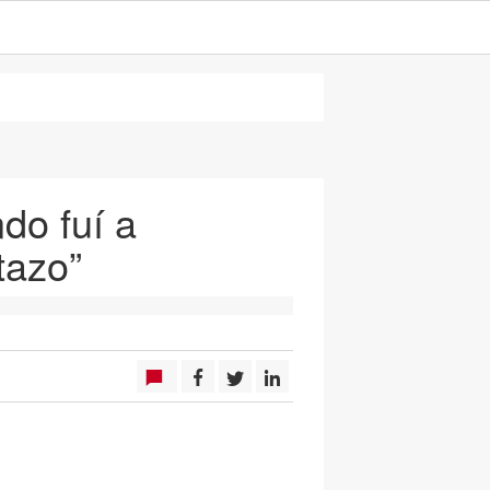
do fuí a
tazo”