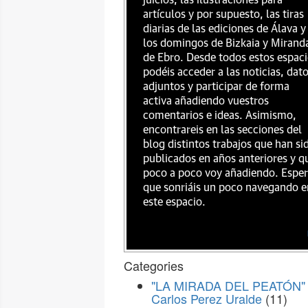
juicios, las ilustraciones para
artículos y por supuesto, las tiras
diarias de las ediciones de Álava y
los domingos de Bizkaia y Mirand
de Ebro. Desde todos estos espac
podéis acceder a las noticias, dat
adjuntos y participar de forma
activa añadiendo vuestros
comentarios e ideas. Asimismo,
encontrareis en las secciones del
blog distintos trabajos que han si
publicados en años anteriores y q
poco a poco voy añadiendo. Espe
que sonriáis un poco navegando e
este espacio.
Categories
"LA MIRADA DEL PEATÓN" 
Carlos Perez Uralde
(11)