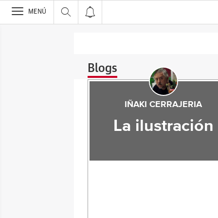
>
MENÚ
Blogs
IÑAKI CERRAJERIA
La ilustración