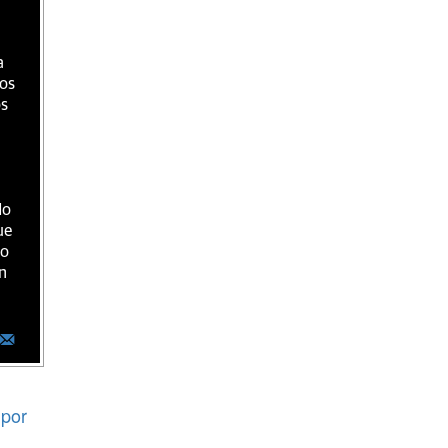
a
ios
os
do
ue
ro
n
por