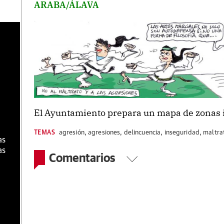
ARABA/ÁLAVA
a
El Ayuntamiento prepara un mapa de zonas in
TEMAS
agresión
,
agresiones
,
delincuencia
,
inseguridad
,
maltra
as
as
Comentarios