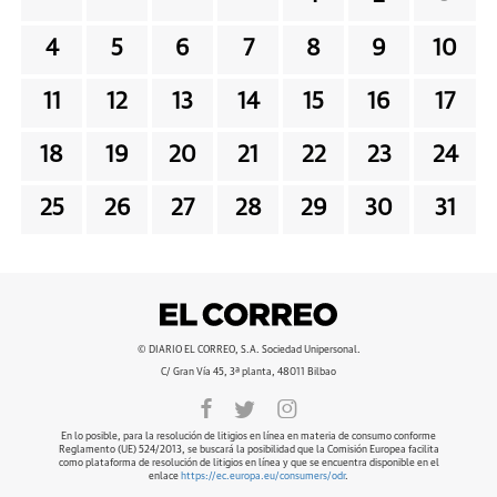
4
5
6
7
8
9
10
11
12
13
14
15
16
17
18
19
20
21
22
23
24
25
26
27
28
29
30
31
© DIARIO EL CORREO, S.A. Sociedad Unipersonal.
C/ Gran Vía 45, 3ª planta, 48011 Bilbao
En lo posible, para la resolución de litigios en línea en materia de consumo conforme
Reglamento (UE) 524/2013, se buscará la posibilidad que la Comisión Europea facilita
como plataforma de resolución de litigios en línea y que se encuentra disponible en el
enlace
https://ec.europa.eu/consumers/odr
.