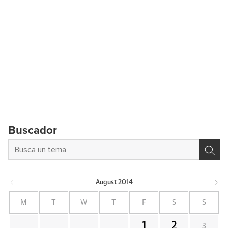
Buscador
August
2014
M
T
W
T
F
S
S
1
2
3