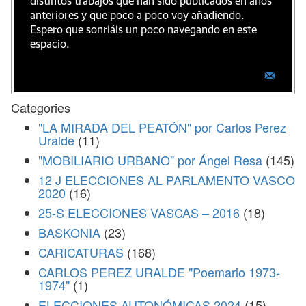
distintos trabajos que han sido publicados en años
anteriores y que poco a poco voy añadiendo.
Espero que sonriáis un poco navegando en este
espacio.
Categories
"LA MIRADA DEL PEATÓN" por Carlos Perez
Uralde
(11)
"MOBILIARIO URBANO" por Ángel Resa
(145)
12 J ELECCIONES AL PARLAMENTO VASCO
2020
(16)
25-S ELECCIONES VASCAS – 2016
(18)
BASKONIA
(23)
CARICATURAS
(168)
CARLOS PEREZ URALDE "Poemario 1973-
1974"
(1)
ELECCIONES AUTONÓMICAS 2024
(15)