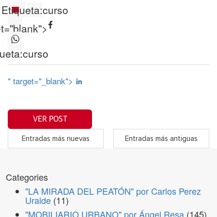
Etiqueta:
curso
et="blank">
ueta:
curso
" target="_blank">
VER POST
Entradas más nuevas
Entradas más antiguas
Categories
"LA MIRADA DEL PEATÓN" por Carlos Perez
Uralde
(11)
"MOBILIARIO URBANO" por Ángel Resa
(145)