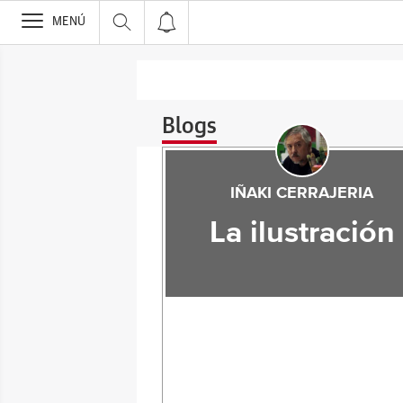
>
MENÚ
Blogs
IÑAKI CERRAJERIA
La ilustración