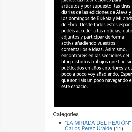
juicios, las ilustraciones para
artículos y por supuesto, las tiras
diarias de las ediciones de Álava y
los domingos de Bizkaia y Mirand
de Ebro. Desde todos estos espac
podéis acceder a las noticias, dat
adjuntos y participar de forma
activa añadiendo vuestros
comentarios e ideas. Asimismo,
encontrareis en las secciones del
blog distintos trabajos que han si
publicados en años anteriores y q
poco a poco voy añadiendo. Espe
que sonriáis un poco navegando e
este espacio.
Categories
"LA MIRADA DEL PEATÓN" 
Carlos Perez Uralde
(11)