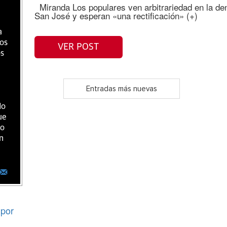
Miranda Los populares ven arbitrariedad en la den
San José y esperan «una rectificación» (+)
a
ios
VER POST
os
Entradas más nuevas
do
ue
ro
n
por