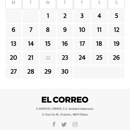
M
T
W
T
F
S
S
1
2
3
4
5
6
7
8
9
10
11
12
13
14
15
16
17
18
19
20
21
23
24
25
26
22
27
28
29
30
© DIARIO EL CORREO, S.A. Sociedad Unipersonal.
C/ Gran Vía 45, 3ª planta, 48011 Bilbao