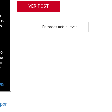
VER POST
a
ios
os
Entradas más nuevas
do
ue
ro
n
por