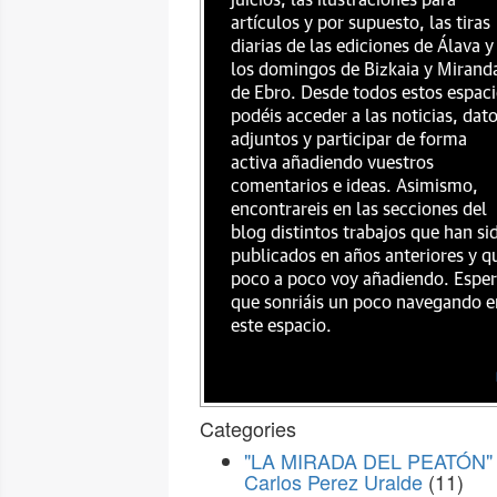
juicios, las ilustraciones para
artículos y por supuesto, las tiras
diarias de las ediciones de Álava y
los domingos de Bizkaia y Mirand
de Ebro. Desde todos estos espac
podéis acceder a las noticias, dat
adjuntos y participar de forma
activa añadiendo vuestros
comentarios e ideas. Asimismo,
encontrareis en las secciones del
blog distintos trabajos que han si
publicados en años anteriores y q
poco a poco voy añadiendo. Espe
que sonriáis un poco navegando e
este espacio.
Categories
"LA MIRADA DEL PEATÓN" 
Carlos Perez Uralde
(11)