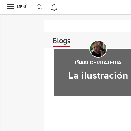
>
MENÚ
Blogs
IÑAKI CERRAJERIA
La ilustración