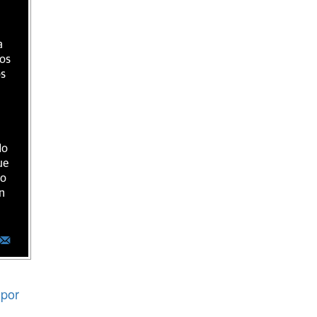
a
ios
os
do
ue
ro
n
por