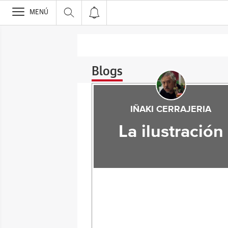
>
MENÚ
Blogs
IÑAKI CERRAJERIA
La ilustración