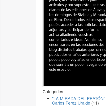
juicios, las ilustraciones para
artículos y por supuesto, las tiras
diarias de las ediciones de Álava y
los domingos de Bizkaia y Mirand
de Ebro. Desde todos estos espac
podéis acceder a las noticias, dat
adjuntos y participar de forma
activa añadiendo vuestros
comentarios e ideas. Asimismo,
encontrareis en las secciones del
blog distintos trabajos que han si
publicados en años anteriores y q
poco a poco voy añadiendo. Espe
que sonriáis un poco navegando e
este espacio.
Categories
"LA MIRADA DEL PEATÓN" 
Carlos Perez Uralde
(11)