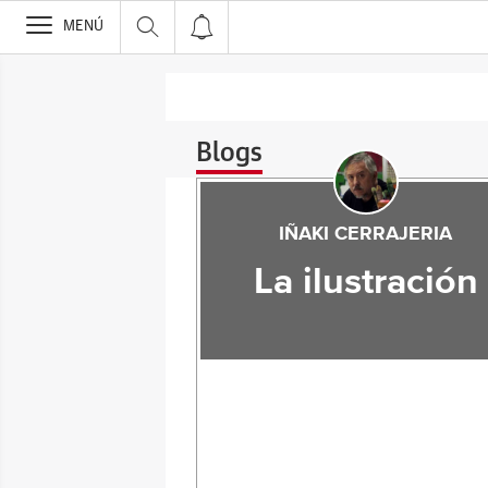
>
MENÚ
Blogs
IÑAKI CERRAJERIA
La ilustración