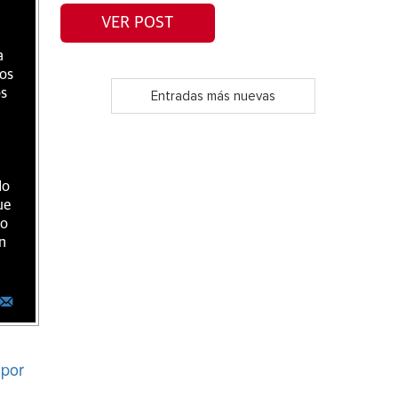
VER POST
a
ios
os
Entradas más nuevas
do
ue
ro
n
por