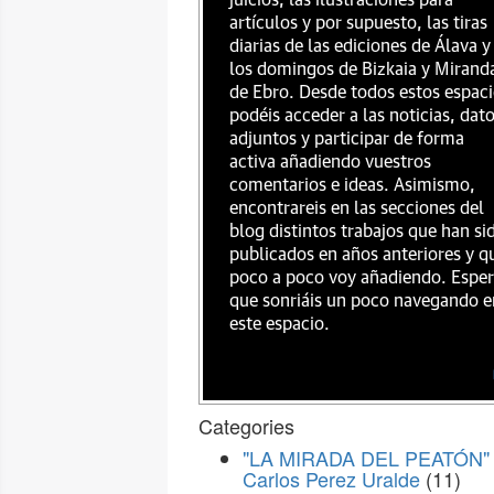
juicios, las ilustraciones para
artículos y por supuesto, las tiras
diarias de las ediciones de Álava y
los domingos de Bizkaia y Mirand
de Ebro. Desde todos estos espac
podéis acceder a las noticias, dat
adjuntos y participar de forma
activa añadiendo vuestros
comentarios e ideas. Asimismo,
encontrareis en las secciones del
blog distintos trabajos que han si
publicados en años anteriores y q
poco a poco voy añadiendo. Espe
que sonriáis un poco navegando e
este espacio.
Categories
"LA MIRADA DEL PEATÓN" 
Carlos Perez Uralde
(11)