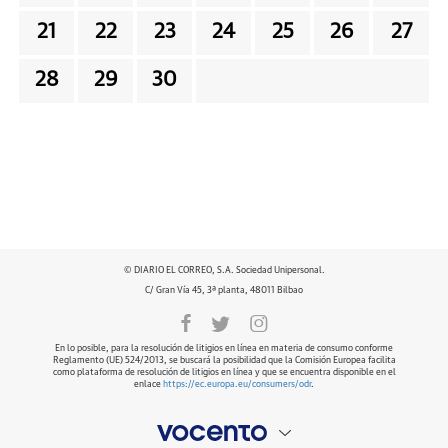
21
22
23
24
25
26
27
28
29
30
© DIARIO EL CORREO, S.A. Sociedad Unipersonal.
C/ Gran Vía 45, 3ª planta, 48011 Bilbao
En lo posible, para la resolución de litigios en línea en materia de consumo conforme
Reglamento (UE) 524/2013, se buscará la posibilidad que la Comisión Europea facilita
como plataforma de resolución de litigios en línea y que se encuentra disponible en el
enlace
https://ec.europa.eu/consumers/odr
.