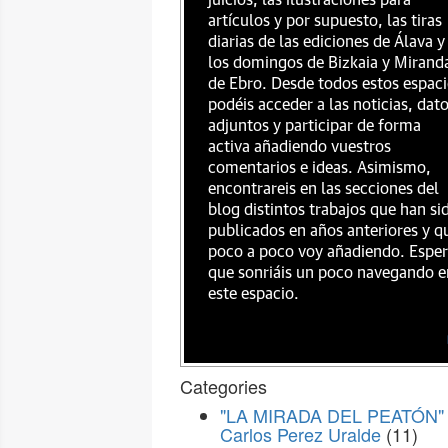
juicios, las ilustraciones para
artículos y por supuesto, las tiras
diarias de las ediciones de Álava y
los domingos de Bizkaia y Mirand
de Ebro. Desde todos estos espac
podéis acceder a las noticias, dat
adjuntos y participar de forma
activa añadiendo vuestros
comentarios e ideas. Asimismo,
encontrareis en las secciones del
blog distintos trabajos que han si
publicados en años anteriores y q
poco a poco voy añadiendo. Espe
que sonriáis un poco navegando e
este espacio.
Categories
"LA MIRADA DEL PEATÓN" 
Carlos Perez Uralde
(11)