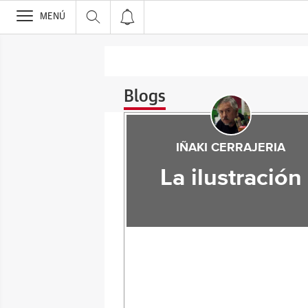
>
MENÚ
Blogs
IÑAKI CERRAJERIA
La ilustración