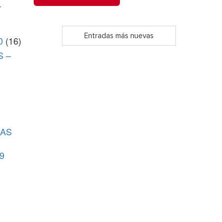
r
Entradas más nuevas
0
(16)
S –
CAS
9