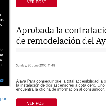
VER POST
a
ios
os
Aprobada la contrataci
de remodelación del A
do
ue
ro
n
Sunday, 20 June 2010, 11:48
Álava Para conseguir que la total accesibilidad la 
la instalación de dos ascensores a cota cero. Un
encuentra la oficina de información al consumidor. 
por
VER POST