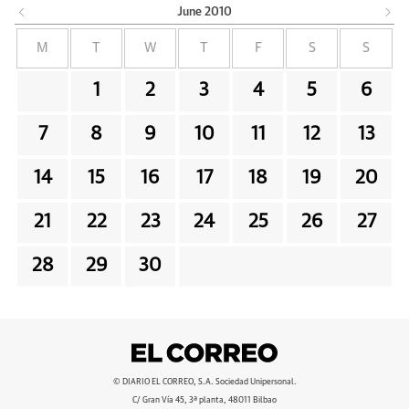
June
2010
M
T
W
T
F
S
S
1
2
3
4
5
6
7
8
9
10
11
12
13
14
15
16
17
18
19
20
21
22
23
24
25
26
27
28
29
30
© DIARIO EL CORREO, S.A. Sociedad Unipersonal.
C/ Gran Vía 45, 3ª planta, 48011 Bilbao