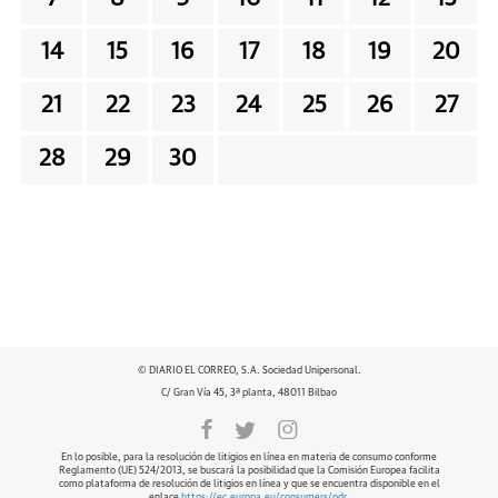
14
15
16
17
18
19
20
21
22
23
24
25
26
27
28
29
30
© DIARIO EL CORREO, S.A. Sociedad Unipersonal.
C/ Gran Vía 45, 3ª planta, 48011 Bilbao
En lo posible, para la resolución de litigios en línea en materia de consumo conforme
Reglamento (UE) 524/2013, se buscará la posibilidad que la Comisión Europea facilita
como plataforma de resolución de litigios en línea y que se encuentra disponible en el
enlace
https://ec.europa.eu/consumers/odr
.