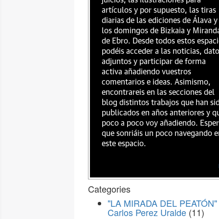
juicios, las ilustraciones para
artículos y por supuesto, las tiras
diarias de las ediciones de Álava y
los domingos de Bizkaia y Mirand
de Ebro. Desde todos estos espac
podéis acceder a las noticias, dat
adjuntos y participar de forma
activa añadiendo vuestros
comentarios e ideas. Asimismo,
encontrareis en las secciones del
blog distintos trabajos que han si
publicados en años anteriores y q
poco a poco voy añadiendo. Espe
que sonriáis un poco navegando e
este espacio.
Categories
"LA MIRADA DEL PEATÓN" 
Carlos Perez Uralde
(11)