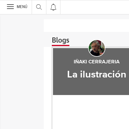
>
MENÚ
Blogs
IÑAKI CERRAJERIA
La ilustración