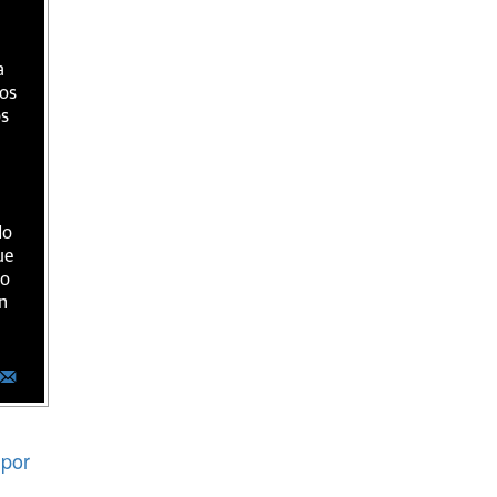
a
ios
os
do
ue
ro
n
por