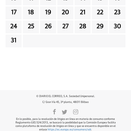
17
18
19
20
21
22
23
24
25
26
27
28
29
30
31
© DIARIO EL CORREO, S.A. Sociedad Unipersonal.
C/ Gran Vía 45, 3ª planta, 48011 Bilbao
En lo posible, para la resolución de litigios en línea en materia de consumo conforme
Reglamento (UE) 524/2013, se buscará la posibilidad que la Comisión Europea facilita
como plataforma de resolución de litigios en línea y que se encuentra disponible en el
enlace
https://ec.europa.eu/consumers/odr
.